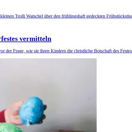
 kleinen Trolli Watschel über den frühlingshaft gedeckten Frühstückstis
rfestes vermitteln
 der Frage, wie sie ihren Kindern die christliche Botschaft des Festes