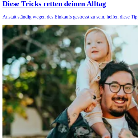
Diese Tricks retten deinen Alltag
Anstatt ständig wegen des Einkaufs gestresst zu sein, helfen diese Ti