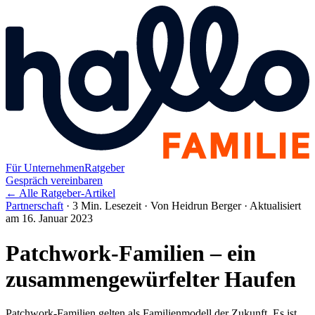
Für Unternehmen
Ratgeber
Gespräch vereinbaren
← Alle Ratgeber-Artikel
Partnerschaft
·
3 Min. Lesezeit
·
Von Heidrun Berger
·
Aktualisiert
am 16. Januar 2023
Patchwork-Familien – ein
zusammengewürfelter Haufen
Patchwork-Familien gelten als Familienmodell der Zukunft. Es ist