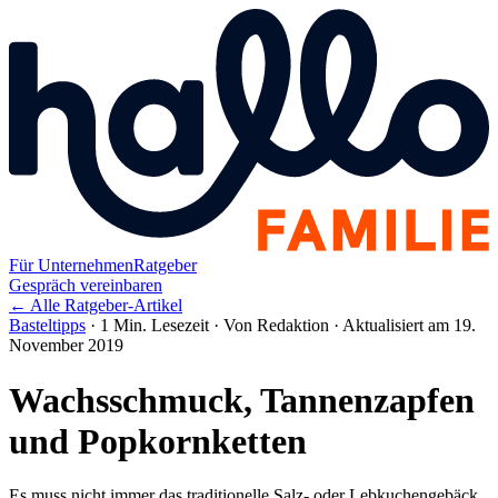
Für Unternehmen
Ratgeber
Gespräch vereinbaren
← Alle Ratgeber-Artikel
Basteltipps
·
1 Min. Lesezeit
·
Von Redaktion
·
Aktualisiert am 19.
November 2019
Wachsschmuck, Tannenzapfen
und Popkornketten
Es muss nicht immer das traditionelle Salz- oder Lebkuchengebäck