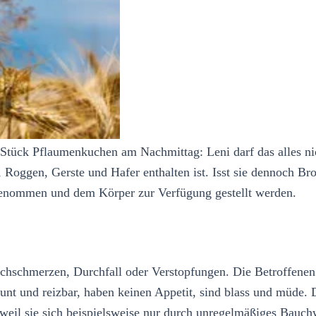
tück Pflaumenkuchen am Nachmittag: Leni darf das alles nich
 Roggen, Gerste und Hafer enthalten ist. Isst sie dennoch Br
genommen und dem Körper zur Verfügung gestellt werden.
hschmerzen, Durchfall oder Verstopfungen. Die Betroffenen m
elaunt und reizbar, haben keinen Appetit, sind blass und müd
 weil sie sich beispielsweise nur durch unregelmäßiges Bauc