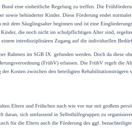
Bund eine einheitliche Regelung zu treffen. Die Frühförderu
er sowie behinderter Kinder. Diese Förderung endet normalerw
 mit dem Säuglingsalter beginnen und ist eine Eingliederung
inder, die noch nicht im schulpflichtigen Alter sind, regelt
t einem interdisziplinären Zugang auf die individuellen Bedür
licher Rahmen im SGB IX gefunden werden. Doch da diese ohn
derungsverordnung (FrühV) erlassen. Die FrühV regelt die A
der Kosten zwischen den beteiligten Rehabilitationsträgern s
halten Eltern und Frühchen nach wie vor nur mit großem pers
t daran, sich umfassend in Selbsthilfegruppen zu organisieren
usch für die Eltern auch die Förderung des ggf. benachteiligt