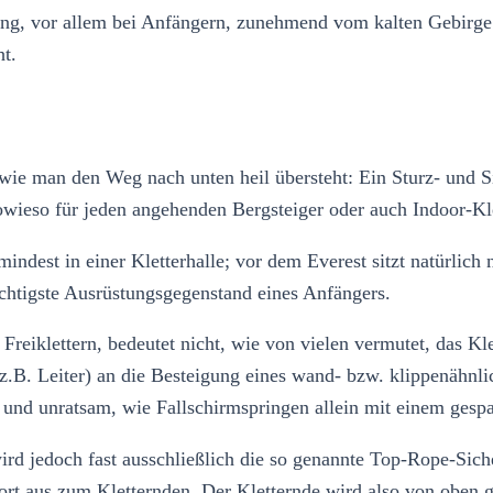
gung, vor allem bei Anfängern, zunehmend vom kalten Gebirge i
ht.
, wie man den Weg nach unten heil übersteht: Ein Sturz- und S
sowieso für jeden angehenden Bergsteiger oder auch Indoor-Kle
mindest in einer Kletterhalle; vor dem Everest sitzt natürli
wichtigste Ausrüstungsgegenstand eines Anfängers.
 Freiklettern, bedeutet nicht, wie von vielen vermutet, das K
l (z.B. Leiter) an die Besteigung eines wand- bzw. klippenähn
ch und unratsam, wie Fallschirmspringen allein mit einem ges
 wird jedoch fast ausschließlich die so genannte Top-Rope-Si
t aus zum Kletternden. Der Kletternde wird also von oben gesi