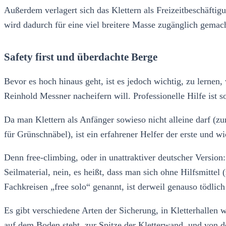
Außerdem verlagert sich das Klettern als Freizeitbeschäfti
wird dadurch für eine viel breitere Masse zugänglich gemac
Safety first und überdachte Berge
Bevor es hoch hinaus geht, ist es jedoch wichtig, zu lernen
Reinhold Messner nacheifern will. Professionelle Hilfe ist 
Da man Klettern als Anfänger sowieso nicht alleine darf (zu
für Grünschnäbel), ist ein erfahrener Helfer der erste und 
Denn free-climbing, oder in unattraktiver deutscher Version:
Seilmaterial, nein, es heißt, dass man sich ohne Hilfsmitte
Fachkreisen „free solo“ genannt, ist derweil genauso tödli
Es gibt verschiedene Arten der Sicherung, in Kletterhallen
auf dem Boden steht, zur Spitze der Kletterwand, und von dor