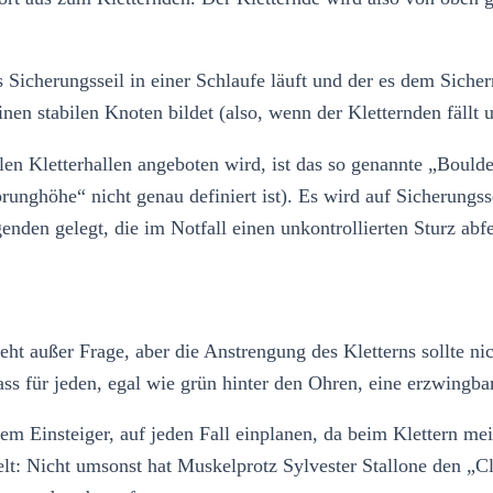
 Sicherungsseil in einer Schlaufe läuft und der es dem Sicher
nen stabilen Knoten bildet (also, wenn der Kletternden fällt u
llen Kletterhallen angeboten wird, ist das so genannte „Bould
ghöhe“ nicht genau definiert ist). Es wird auf Sicherungsse
den gelegt, die im Notfall einen unkontrollierten Sturz abfe
eht außer Frage, aber die Anstrengung des Kletterns sollte ni
dass für jeden, egal wie grün hinter den Ohren, eine erzwingba
lem Einsteiger, auf jeden Fall einplanen, da beim Klettern m
t: Nicht umsonst hat Muskelprotz Sylvester Stallone den „Cli