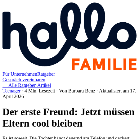
Für Unternehmen
Ratgeber
Gespräch vereinbaren
← Alle Ratgeber-Artikel
Teenager
·
4 Min. Lesezeit
·
Von Barbara Benz
·
Aktualisiert am 17.
April 2026
Der erste Freund: Jetzt müssen
Eltern cool bleiben
Es ist soweit. Die Tochter hängt dauernd am Telefon und gackert