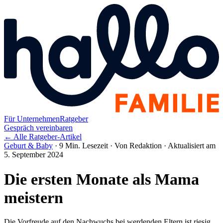
Für Unternehmen
Ratgeber
Gespräch vereinbaren
← Alle Ratgeber-Artikel
Geburt & Baby
·
9 Min. Lesezeit
·
Von Redaktion
·
Aktualisiert am
5. September 2024
Die ersten Monate als Mama
meistern
Die Vorfreude auf den Nachwuchs bei werdenden Eltern ist riesig.