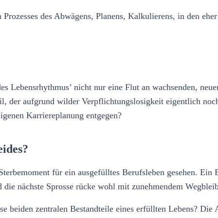
gen Prozesses des Abwägens, Planens, Kalkulierens, in den ehe
des Lebensrhythmus’ nicht nur eine Flut an wachsenden, neuen
l, der aufgrund wilder Verpflichtungslosigkeit eigentlich no
eigenen Karriereplanung entgegen?
eides?
Sterbemoment für ein ausgefülltes Berufsleben gesehen. Ein 
nd die nächste Sprosse rücke wohl mit zunehmendem Wegbleibe
iese beiden zentralen Bestandteile eines erfüllten Lebens? Di