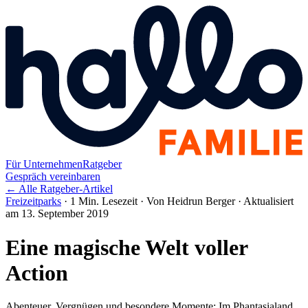
Für Unternehmen
Ratgeber
Gespräch vereinbaren
← Alle Ratgeber-Artikel
Freizeitparks
·
1 Min. Lesezeit
·
Von Heidrun Berger
·
Aktualisiert
am 13. September 2019
Eine magische Welt voller
Action
Abenteuer, Vergnügen und besondere Momente: Im Phantasialand